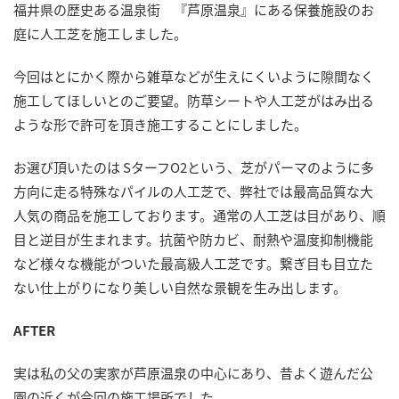
時
福井県の歴史ある温泉街 『芦原温泉』にある保養施設のお
:
庭に人工芝を施工しました。
今回はとにかく際から雑草などが生えにくいように隙間なく
施工してほしいとのご要望。防草シートや人工芝がはみ出る
ような形で許可を頂き施工することにしました。
お選び頂いたのは SターフO2という、芝がパーマのように多
方向に走る特殊なパイルの人工芝で、弊社では最高品質な大
人気の商品を施工しております。通常の人工芝は目があり、順
目と逆目が生まれます。抗菌や防カビ、耐熱や温度抑制機能
など様々な機能がついた最高級人工芝です。繋ぎ目も目立た
ない仕上がりになり美しい自然な景観を生み出します。
AFTER
実は私の父の実家が芦原温泉の中心にあり、昔よく遊んだ公
園の近くが今回の施工場所でした。