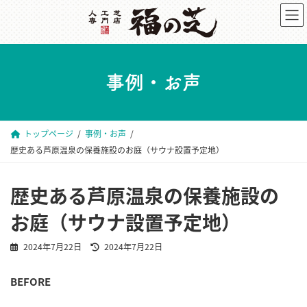
コ
ナ
ン
ビ
テ
ゲ
ン
ー
事例・お声
ツ
シ
へ
ョ
ス
ン
トップページ
事例・お声
キ
に
歴史ある芦原温泉の保養施設のお庭（サウナ設置予定地）
ッ
移
プ
動
歴史ある芦原温泉の保養施設の
お庭（サウナ設置予定地）
最
2024年7月22日
2024年7月22日
終
更
BEFORE
新
日