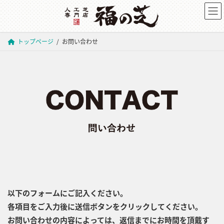
コ
ナ
ン
ビ
テ
ゲ
トップページ
お問い合わせ
ン
ー
ツ
シ
へ
ョ
ス
ン
キ
に
ッ
移
プ
動
以下のフォームにご記入ください。
各項目をご入力後に送信ボタンをクリックしてください。
お問い合わせの内容によっては、返信までにお時間を頂戴す