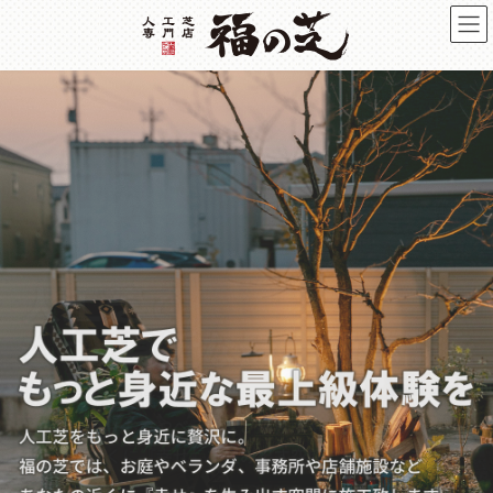
コ
ナ
ン
ビ
テ
ゲ
ン
ー
ツ
シ
へ
ョ
ス
ン
キ
に
ッ
移
プ
動